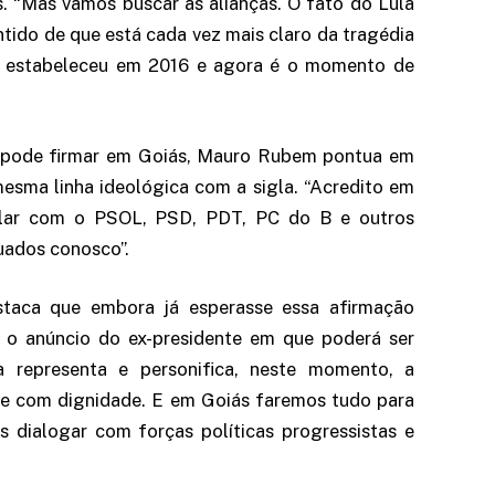
s. “Mas vamos buscar as alianças. O fato do Lula
ntido de que está cada vez mais claro da tragédia
e estabeleceu em 2016 e agora é o momento de
T pode firmar em Goiás, Mauro Rubem pontua em
sma linha ideológica com a sigla. “Acredito em
lar com o PSOL, PSD, PDT, PC do B e outros
uados conosco”.
staca que embora já esperasse essa afirmação
 o anúncio do ex-presidente em que poderá ser
a representa e personifica, neste momento, a
z e com dignidade. E em Goiás faremos tudo para
mos dialogar com forças políticas progressistas e