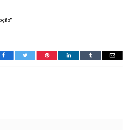
Opção”
Facebook
Twitter
Pinterest
LinkedIn
Tumblr
Email