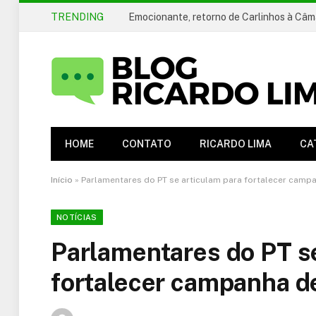
TRENDING
HOME
CONTATO
RICARDO LIMA
CA
Início
»
Parlamentares do PT se articulam para fortalecer campa
NOTÍCIAS
Parlamentares do PT se
fortalecer campanha d