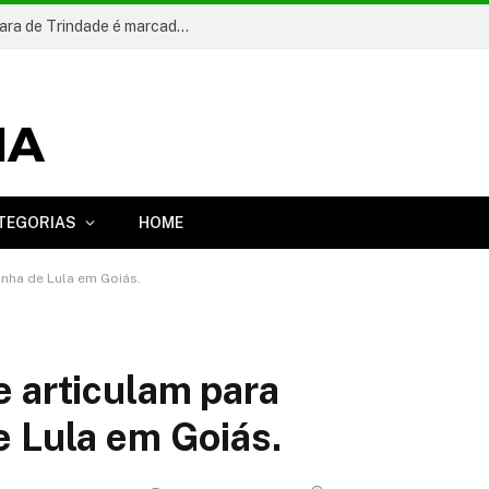
Emocionante, retorno de Carlinhos à Câmara de Trindade é marcado por aplausos, lágrimas e demonstração de carinho
TEGORIAS
HOME
nha de Lula em Goiás.
 articulam para
e Lula em Goiás.