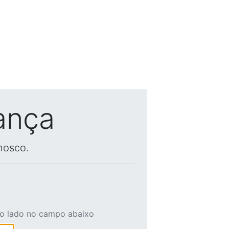
ança
nosco.
ao lado no campo abaixo