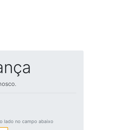
ança
nosco.
ao lado no campo abaixo