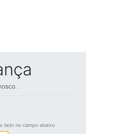
ança
nosco.
ao lado no campo abaixo